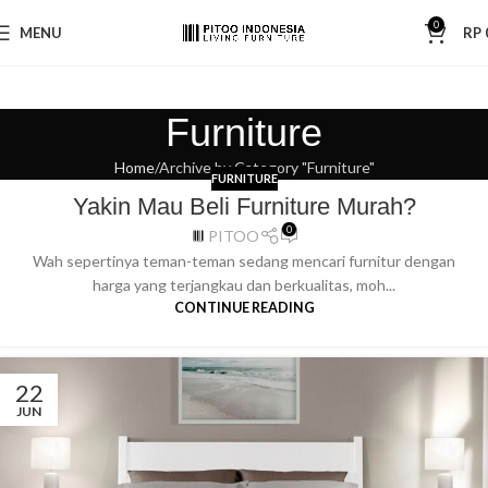
0
MENU
RP
Furniture
Home
Archive by Category "Furniture"
FURNITURE
Yakin Mau Beli Furniture Murah?
0
PITOO
Wah sepertinya teman-teman sedang mencari furnitur dengan
harga yang terjangkau dan berkualitas, moh...
CONTINUE READING
22
JUN